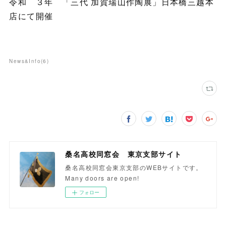
令和 ３年 「三代 加賀瑞山作陶展」日本橋三越本
店にて開催
News&Info
(
6
)
桑名高校同窓会 東京支部サイト
桑名高校同窓会東京支部のWEBサイトです。
Many doors are open!
フォロー