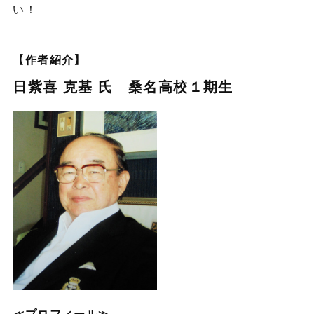
い！
【作者紹介】
日紫喜 克基 氏 桑名高校１期生
≪プロフィール≫