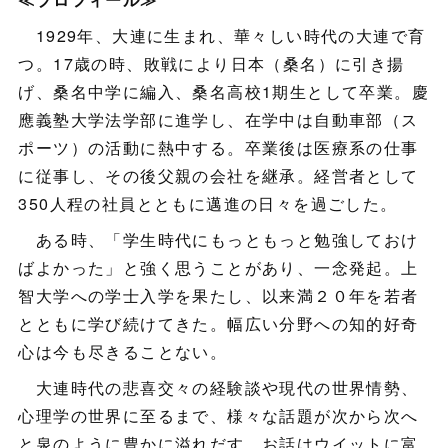
1929年、大連に生まれ、華々しい時代の大連で育
つ。17歳の時、敗戦により日本（桑名）に引き揚
げ、桑名中学に編入、桑名高校1期生として卒業。慶
應義塾大学法学部に進学し、在学中は自動車部（ス
ポーツ）の活動に熱中する。卒業後は医療系の仕事
に従事し、その後父親の会社を継承。経営者として
350人程の社員とともに邁進の日々を過ごした。
ある時、「学生時代にもっともっと勉強しておけ
ばよかった」と強く思うことがあり、一念発起。上
智大学への学士入学を果たし、以来満２０年を若者
とともに学び続けてきた。幅広い分野への知的好奇
心は今も尽きることない。
大連時代の悲喜交々の経験談や現代の世界情勢、
心理学の世界に至るまで、様々な話題が次から次へ
と泉のように豊かに溢れだす。お話はウイットに富