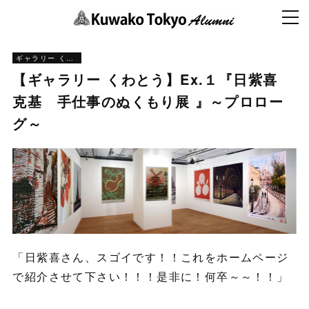
ギャラリー くわとう
【ギャラリー くわとう】Ex.１『日紫喜
克基 手仕事のぬくもり展 』～プロロー
グ～
「日紫喜さん、スゴイです！！これをホームページ
で紹介させて下さい！！！是非に！何卒～～！！」