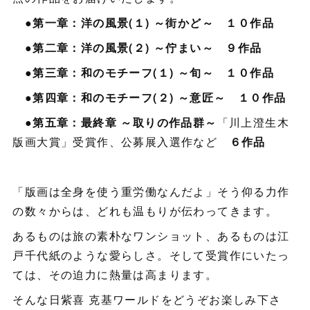
●第一章：洋の風景(１) ～街かど～ １０作品
●第二章：洋の風景(２) ～佇まい～ ９作品
●第三章：和のモチーフ(１) ～旬～ １０作品
●第四章：和のモチーフ(２) ～意匠～ １０作品
●第五章：最終章 ～取りの作品群～
「川上澄生木
版画大賞」受賞作、公募展入選作など
６作品
「版画は全身を使う重労働なんだよ」そう仰る力作
の数々からは、どれも温もりが伝わってきます。
あるものは旅の素朴なワンショット、あるものは江
戸千代紙のような愛らしさ。そして受賞作にいたっ
ては、その迫力に熱量は高まります。
そんな日紫喜 克基ワールドをどうぞお楽しみ下さ