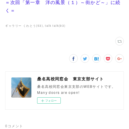
＝次回「第一章 洋の風景（１）～街かど～」に続
く＝
ギャラリー くわとう
(
53
)
talk talk
(
93
)
桑名高校同窓会 東京支部サイト
桑名高校同窓会東京支部のWEBサイトです。
Many doors are open!
フォロー
0
コメント