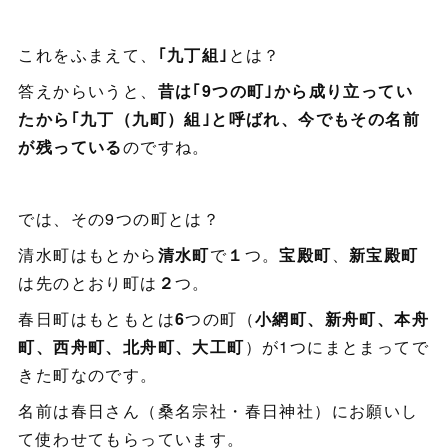
これをふまえて、
｢九丁組｣
とは？
答えからいうと、
昔は｢9つの町｣から成り立ってい
たから｢九丁（九町）組｣と呼ばれ、今でもその名前
が残っている
のですね。
では、その9つの町とは？
清水町はもとから
清水町
で
１
つ。
宝殿町
、
新宝殿町
は先のとおり町は
２
つ。
春日町はもともとは
6
つの町（
小網町、新舟町、本舟
町、西舟町、北舟町、大工町
）が1つにまとまってで
きた町なのです。
名前は春日さん（桑名宗社・春日神社）にお願いし
て使わせてもらっています。