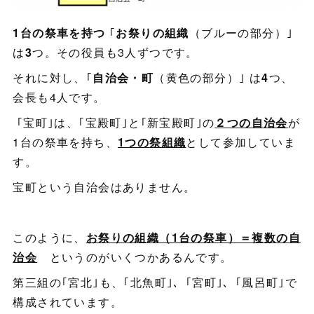
1台の祭車を持つ
｢
お祭りの組織
（ブルーの部分）｣
は
3
つ。その役員も3人ずつです。
それに対し、｢
自治会・町
（黄色の部分）｣ は
4
つ、
会長も4人です。
｢宝町｣は、｢宝殿町｣と｢新宝殿町｣の
２つの自治会
が
1台の祭車を持ち、
1つの祭組織
として参加していま
す。
宝町という自治会はありません。
このように、
お祭りの組織（1台の祭車）＝複数の自
治会
というのがいくつかあるんです。
第三組の｢宮北｣も、｢北魚町｣、｢宮町｣、｢風呂町｣で
構成されています。