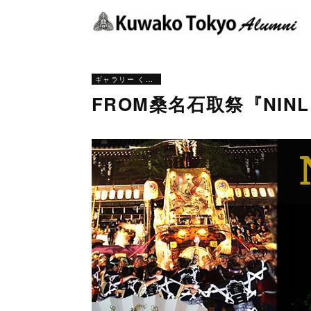
ギャラリー くわとう
FROM桑名石取祭『NINL