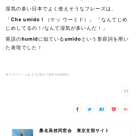
湿気の多い日本でよく使えそうなフレーズは、
「
Che umido！
（ケッ ウーミド）」 「なんてじめ
じめしてるの！/なんて湿気が多いんだ！」
英語の
humid
に似ている
umido
という形容詞を用い
た表現でした！
ギャラリー くわとう
(
53
)
talk talk
(
93
)
桑名高校同窓会 東京支部サイト