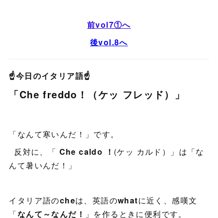
前vol7①へ
後vol.8へ
☝今日のイタリア語☝
「Che freddo！（ケッ フレッド）」
「なんて寒いんだ！」です。
反対に、「
Che caldo ！
(ケッ カルド）」は「な
んて暑いんだ！」
イタリア語の
che
は、英語の
what
に近く、感嘆文
「
なんて～なんだ！
」を作るときに便利です。