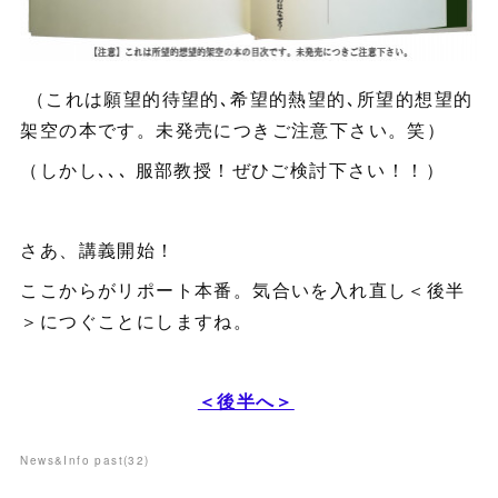
（これは願望的待望的､希望的熱望的､所望的想望的
架空の本です。未発売につきご注意下さい。笑）
（しかし､､､ 服部教授！ぜひご検討下さい！！）
さあ、講義開始！
ここからがリポート本番。気合いを入れ直し＜後半
＞につぐことにしますね。
＜後半へ＞
News&Info past
(
32
)