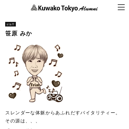
staff
笹原 みか
スレンダーな体躯からあふれだすバイタリティー。
その源は、、、