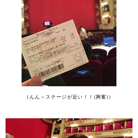
（んん～ステージが近い！！(興奮)）