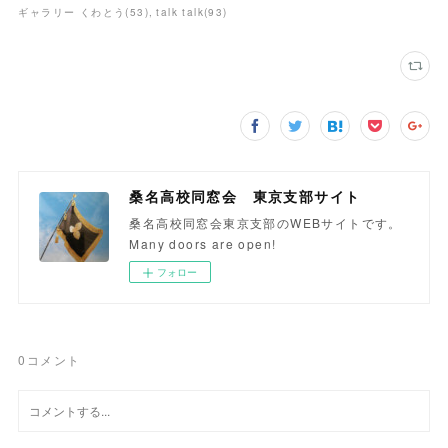
ギャラリー くわとう
(
53
)
talk talk
(
93
)
桑名高校同窓会 東京支部サイト
桑名高校同窓会東京支部のWEBサイトです。
Many doors are open!
フォロー
0
コメント