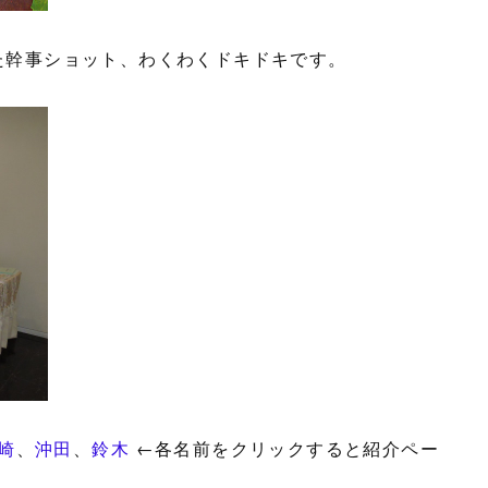
えた幹事ショット、わくわくドキドキです。
崎
、
沖田
、
鈴木
←各名前をクリックすると紹介ペー