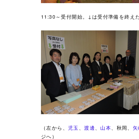
11:30～受付開始。↓は受付準備を終
（左から、
児玉
、
渡邊
、
山本
、秋岡、
矢
ジへ）