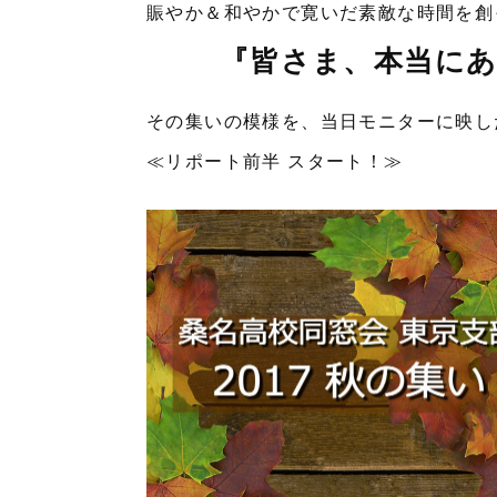
賑やか＆和やかで寛いだ素敵な時間を創
『皆さま、本当に
その集いの模様を、当日モニターに映し
≪リポート前半 スタート！≫