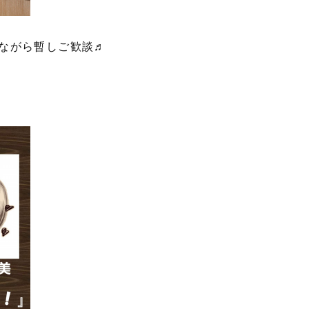
ながら暫しご歓談♬