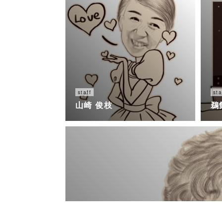
staff
sta
山崎 俊枝
鵜