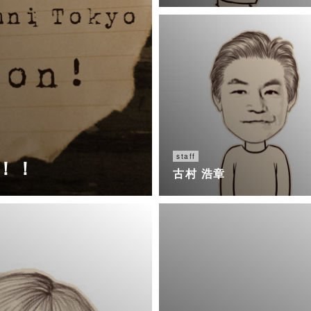
staff
催！！
古村 浩章