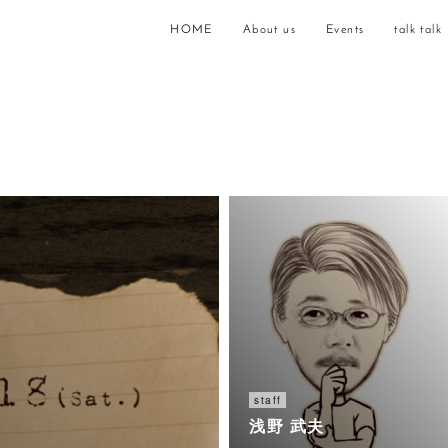
HOME
About us
Events
talk talk
staff
浅野 武夫