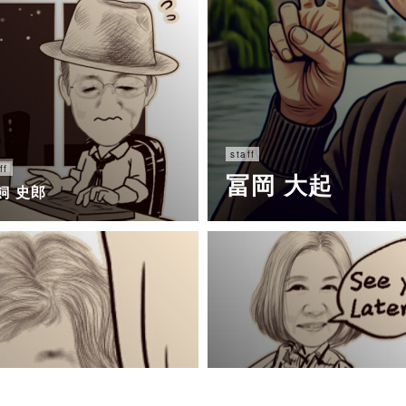
staff
ff
冨岡 大起
飼 史郎