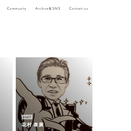
Community
Archive＆SNS
Contact us
staff
花村 泰廣