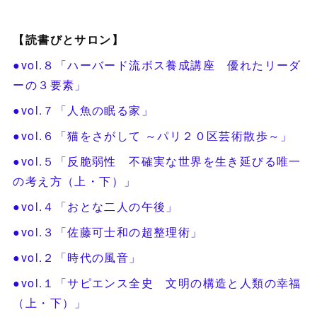
【読書びとサロン】
●vol.８「ハーバード流ボス養成講座 優れたリーダ
ーの３要素」
●vol.７「人魚の眠る家」
●vol.６「猫をさがして ～パリ２０区芸術散歩～」
●vol.５「反脆弱性 不確実な世界を生き延びる唯一
の考え方（上・下）」
●vol.４「おとな二人の午後」
●vol.３「佐藤可士和の超整理術」
●vol.２「時代の風音」
●vol.１「サピエンス全史 文明の構造と人類の幸福
（上・下）」