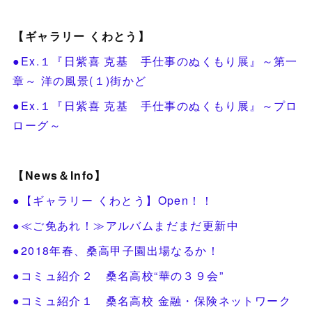
【ギャラリー くわとう】
●Ex.１『日紫喜 克基 手仕事のぬくもり展』～第一
章～ 洋の風景(１)街かど
●Ex.１『日紫喜 克基 手仕事のぬくもり展』～プロ
ローグ～
【News＆Info】
●【ギャラリー くわとう】Open！！
●≪ご免あれ！≫アルバムまだまだ更新中
●2018年春、桑高甲子園出場なるか！
●コミュ紹介２ 桑名高校“華の３９会”
●コミュ紹介１ 桑名高校 金融・保険ネットワーク